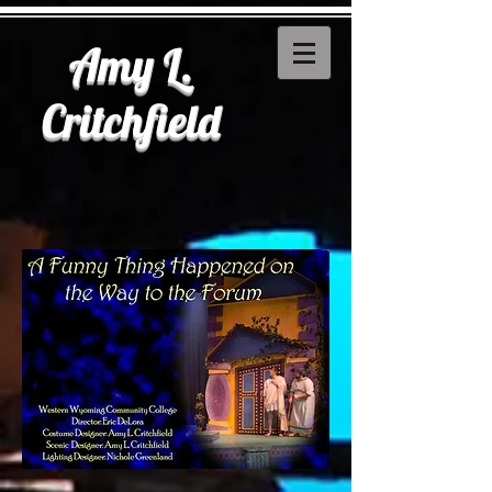
Amy L.
Critchfield